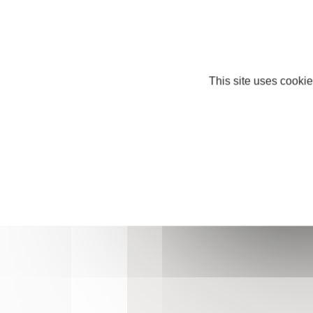
86220 Saint-Rémy-sur-Creuse
Mobile : +33 6 78 40 95 41
contact.scm86@gmail.com
http://www.scm-86.fr
This site uses cookie
Facebook