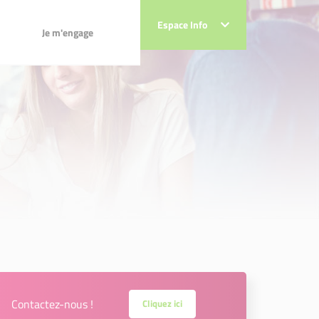
Je m'engage
Espace Info
Espace Info
Je m'engage
Contactez-nous !
Cliquez ici