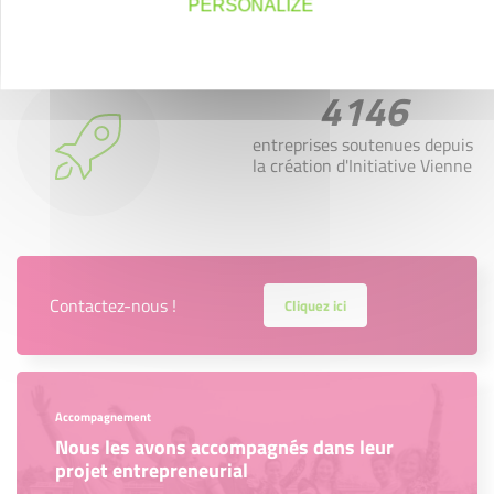
PERSONALIZE
4146
entreprises soutenues depuis
la création d'Initiative Vienne
Contactez-nous !
Cliquez ici
Accompagnement
Nous les avons accompagnés dans leur
projet entrepreneurial