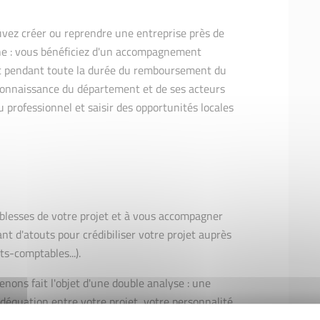
uvez créer ou reprendre une entreprise près de
ine : vous bénéficiez d'un accompagnement
t pendant toute la durée du remboursement du
 connaissance du département et de ses acteurs
 professionnel et saisir des opportunités locales
aiblesses de votre projet et à vous accompagner
nt d'atouts pour crédibiliser votre projet auprès
ts-comptables...).
nons fait l'objet d'une double analyse : une
déquation entre votre projet, votre personnalité