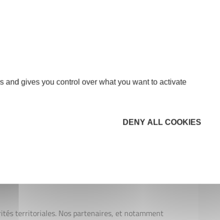
 du comité d'agrément, qui octroie le prêt d'honneur
rojet présente des failles ou des lacunes, c'est
s and gives you control over what you want to activate
us avons les moyens de vous soutenir, c'est
énévoles et au financement de nos partenaires
nt une place centrale dans notre vie associative et
DENY ALL COOKIES
de de l'entreprise, connaissent vos problématiques
ictions au service de la création, de la reprise et
ise.
rités territoriales. Nos partenaires, et notamment