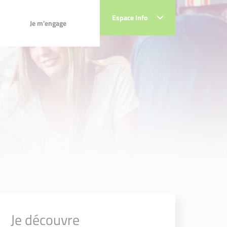
Je m'engage
Espace Info
Espace Info
Je m'engage
Je découvre