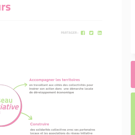
urs
PARTAGER :