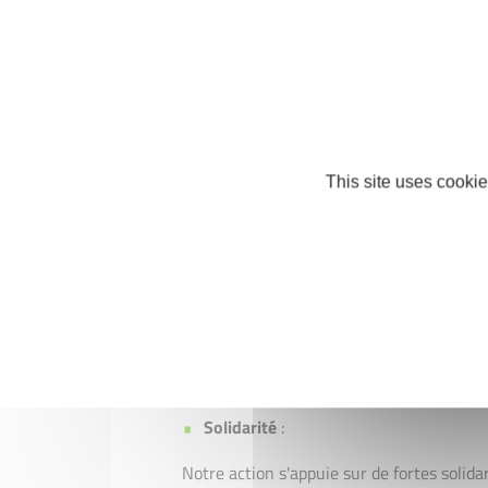
et les besoins du territoire. C'est le rôle
Initiative Vienne . Vous alerter si votre p
aussi ça notre responsabilité !
Gratuité
:
This site uses cookie
Notre accompagnement est gratuit ! Si no
grâce à la mobilisation de nos experts b
publics et privés. Les experts bénévoles o
à vos côtés. Ils et elles viennent du mon
et mettent leurs compétences et leurs conv
de la croissance de votre projet d'entrepr
Solidarité
:
Notre action s'appuie sur de fortes solida