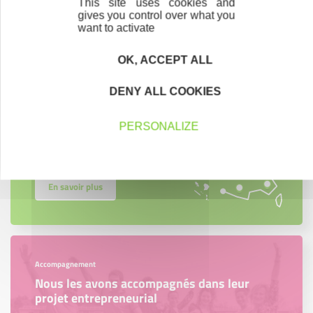
This site uses cookies and
Contactez-nous !
Cliquez ici
gives you control over what you
want to activate
OK, ACCEPT ALL
Créateurs
DENY ALL COOKIES
Trouvez à qui vous adresser
PERSONALIZE
Créateurs, repreneurs, vos interlocuteurs en
région.
En savoir plus
Accompagnement
Nous les avons accompagnés dans leur
projet entrepreneurial