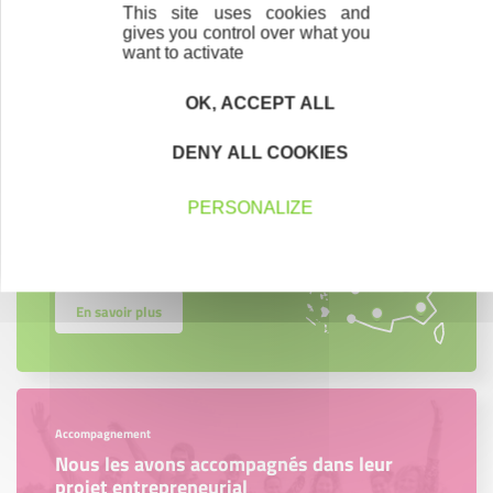
This site uses cookies and
gives you control over what you
Contactez-nous !
Cliquez ici
want to activate
OK, ACCEPT ALL
Créateurs
DENY ALL COOKIES
Trouvez à qui vous adresser
PERSONALIZE
Créateurs, repreneurs, vos interlocuteurs en
région.
En savoir plus
Accompagnement
Nous les avons accompagnés dans leur
projet entrepreneurial