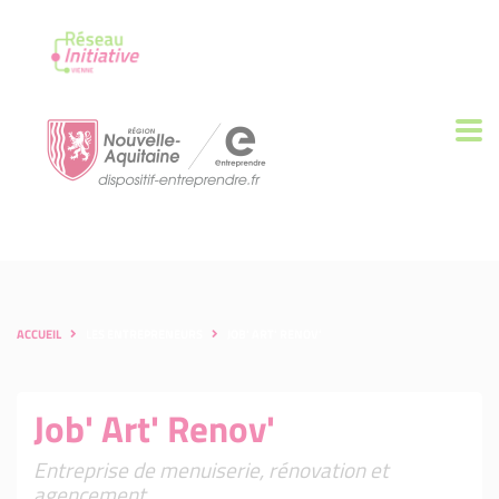
ACCUEIL
LES ENTREPRENEURS
JOB' ART' RENOV'
Job' Art' Renov'
Entreprise de menuiserie, rénovation et
agencement