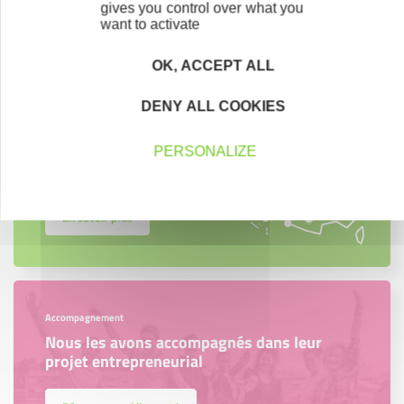
gives you control over what you
want to activate
OK, ACCEPT ALL
Créateurs
Trouvez à qui vous adresser
DENY ALL COOKIES
Créateurs, repreneurs, vos interlocuteurs en
PERSONALIZE
région.
En savoir plus
Accompagnement
Nous les avons accompagnés dans leur
projet entrepreneurial