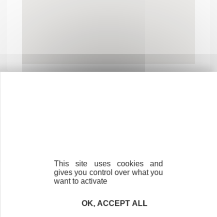
Contactez-nous !
Cliquez ici
This site uses cookies and
Créateurs
gives you control over what you
Trouvez à qui vous adresser
want to activate
Créateurs, repreneurs, vos interlocuteurs en
OK, ACCEPT ALL
région.