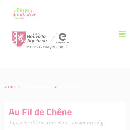
ACCUEIL
LES ENTREPRENEURS
AU FIL DE CHÊNE
Au Fil de Chêne
Tapissier décorateur & menuisier en siège